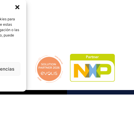
kies para
de estas
gación o las
to, puede
rencias
Solicita 
Contacta con nosotr