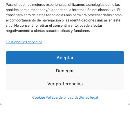
activa, incrementar los ingresos económicos
Para ofrecer las mejores experiencias, utilizamos tecnologías como las
de la comunidad y preservar el legado
cookies para almacenar y/o acceder a la información del dispositivo. El
consentimiento de estas tecnologías nos permitirá procesar datos como
histórico de la misma.
el comportamiento de navegación o las identificaciones únicas en este
sitio. No consentir o retirar el consentimiento, puede afectar
negativamente a ciertas características y funciones.
¿Qué se puede hacer con QR Tourist
experience?
Gestionar los servicios
Incluir modelos de gaming y elementos de
Aceptar
juego para la promoción turística de la
localidad además con uno o varios servicios
Denegar
involucrados. Pretendemos que el turista lo
Ver preferencias
pase bien y conozca la localidad. Que sus
sensaciones sean agradables y que consiga
Cookies
Política de privacidad
Aviso legal
sus recompensas facilitadas por servicios
locales (comercios, restaurantes…) o por
iniciativas propias del Ayuntamiento.
Características del sistema