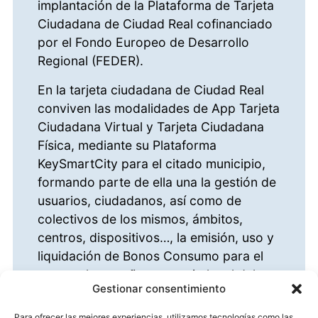
implantación de la Plataforma de Tarjeta
Ciudadana de Ciudad Real cofinanciado
por el Fondo Europeo de Desarrollo
Regional (FEDER).
En la tarjeta ciudadana de Ciudad Real
conviven las modalidades de App Tarjeta
Ciudadana Virtual y Tarjeta Ciudadana
Física, mediante su Plataforma
KeySmartCity para el citado municipio,
formando parte de ella una la gestión de
usuarios, ciudadanos, así como de
colectivos de los mismos, ámbitos,
centros, dispositivos…, la emisión, uso y
liquidación de Bonos Consumo para el
apoyo al pequeño comercio local del
Gestionar consentimiento
municipio y el módulo de participación
ciudadana (encuestas, propuestas,
Para ofrecer las mejores experiencias, utilizamos tecnologías como las