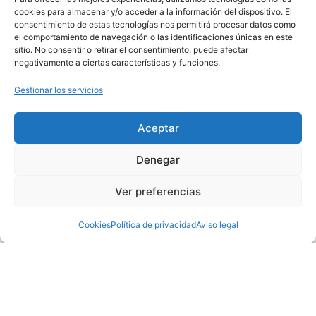
presupuestos participativos…).
cookies para almacenar y/o acceder a la información del dispositivo. El
consentimiento de estas tecnologías nos permitirá procesar datos como
el comportamiento de navegación o las identificaciones únicas en este
Se incluyó durante un año personal
sitio. No consentir o retirar el consentimiento, puede afectar
propio para atención y emisión.
negativamente a ciertas características y funciones.
Gestionar los servicios
Aceptar
Denegar
Ver preferencias
Cookies
Política de privacidad
Aviso legal