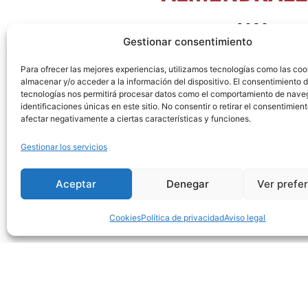
2020
Gestionar consentimiento
SERVICIOS INTEGRADOS
Para ofrecer las mejores experiencias, utilizamos tecnologías como las coo
Movilidad activa
|
Tarjeta física
almacenar y/o acceder a la información del dispositivo. El consentimiento 
tecnologías nos permitirá procesar datos como el comportamiento de nave
Almendralejo
identificaciones únicas en este sitio. No consentir o retirar el consentimien
afectar negativamente a ciertas características y funciones.
Gestionar los servicios
Aceptar
Denegar
Ver prefe
Cookies
Política de privacidad
Aviso legal