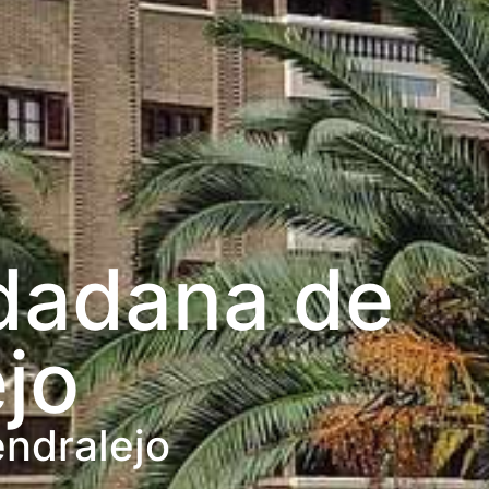
udadana de
jo
ndralejo