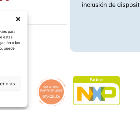
inclusión de disposi
kies para
de estas
gación o las
to, puede
rencias