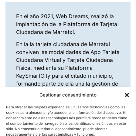
En el año 2021, Web Dreams, realizó la
implantación de la Plataforma de Tarjeta
Ciudadana de Marratxí.
En la la tarjeta ciudadana de Marratxi
conviven las modalidades de App Tarjeta
Ciudadana Virtual y Tarjeta Ciudadana
Física, mediante su Plataforma
KeySmartCity para el citado municipio,
formando parte de ella una la gestión de
usuarios, ciudadanos, así como de
Gestionar consentimiento
colectivos de los mismos, ámbitos,
centros, dispositivos, gestión de
Para ofrecer las mejores experiencias, utilizamos tecnologías como las
cookies para almacenar y/o acceder a la información del dispositivo. El
incidencias urbanas…
consentimiento de estas tecnologías nos permitirá procesar datos como
el comportamiento de navegación o las identificaciones únicas en este
sitio. No consentir o retirar el consentimiento, puede afectar
negativamente a ciertas características y funciones.