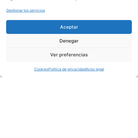
Gestionar los servicios
Aceptar
Denegar
Ver preferencias
Cookies
Política de privacidad
Aviso legal
Solicita una
demo
Contacta con
nosotros. Estaremos
Sistemas de
encantados de