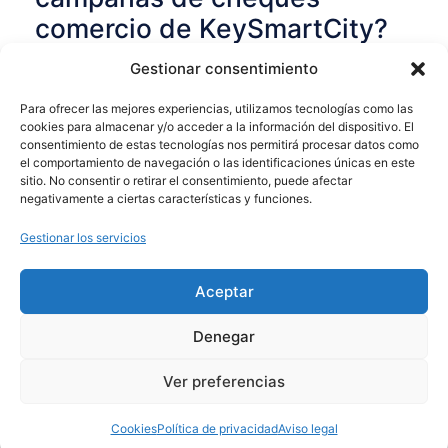
comercio de KeySmartCity?
Gestionar consentimiento
Es una utilidad vinculada a la tarjeta
ciudadana KeySmartCity que permite a los
Para ofrecer las mejores experiencias, utilizamos tecnologías como las
ayuntamientos lanzar campañas mediante las
cookies para almacenar y/o acceder a la información del dispositivo. El
consentimiento de estas tecnologías nos permitirá procesar datos como
cuales se ofrece un descuento o bonificación
el comportamiento de navegación o las identificaciones únicas en este
a determinados colectivos. Los beneficiarios
sitio. No consentir o retirar el consentimiento, puede afectar
negativamente a ciertas características y funciones.
de estos bonos deberán gastarlos en
comercios locales adheridos.
Gestionar los servicios
¿Cómo funciona este módulo?
Aceptar
El ayuntamiento recarga saldo virtual en
Denegar
la tarjeta aquellos colectivos a los que
Ver preferencias
desee hacer beneficiarios (bonos
jóvenes, bonos sociales…)
Cookies
Política de privacidad
Aviso legal
Los beneficiarios gastan el saldo en los