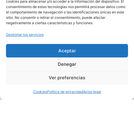
cookies para almacenar y/o acceder a la información del dispositivo. El
visitantes que acuden a la ciudad.
consentimiento de estas tecnologías nos permitirá procesar datos como
el comportamiento de navegación o las identificaciones únicas en este
sitio. No consentir o retirar el consentimiento, puede afectar
¿Cómo funciona?
negativamente a ciertas características y funciones.
Los responsables de área eligen el
Gestionar los servicios
formato de la encuesta turística según
sus necesidades
Aceptar
La definen, editan y envían los
Denegar
cuestionarios
Los resultados son registrados en la
Ver preferencias
plataforma de Tarjeta Ciudadana, donde
se podrán extraer datos de interés para
Cookies
Política de privacidad
Aviso legal
los técnicos y gestores
¿Qué datos se pueden registrar?
Los resultados son registrados en la