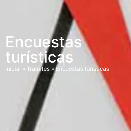
Encuestas
turísticas
inicial
»
Trámites
»
Encuestas turísticas