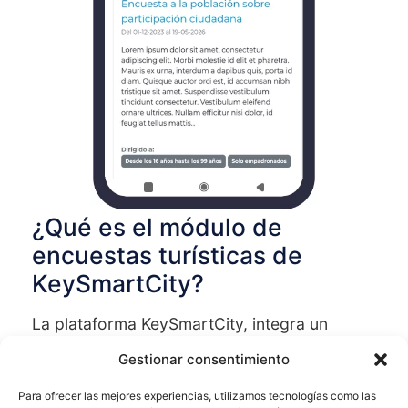
¿Qué es el módulo de
encuestas turísticas de
KeySmartCity?
La plataforma KeySmartCity, integra un
sistema de encuestas que permite que los
Gestionar consentimiento
responsables del área correspondiente
envíen cuestionarios o encuestas a los
Para ofrecer las mejores experiencias, utilizamos tecnologías como las