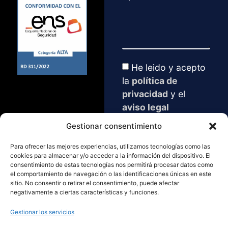
He leido y acepto
la
política de
privacidad
y el
aviso legal
Gestionar consentimiento
SOLICITAR
DEMO
Para ofrecer las mejores experiencias, utilizamos tecnologías como las
cookies para almacenar y/o acceder a la información del dispositivo. El
consentimiento de estas tecnologías nos permitirá procesar datos como
+34 974 560 711
el comportamiento de navegación o las identificaciones únicas en este
Paseo Ramón y
sitio. No consentir o retirar el consentimiento, puede afectar
Cajal3, Huesca
negativamente a ciertas características y funciones.
info@keysmartcity.co
m
Gestionar los servicios