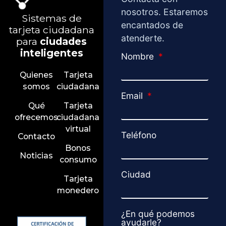
nosotros. Estaremos
Sistemas de
encantados de
tarjeta ciudadana
atenderte.
para
ciudades
inteligentes
Nombre
Quienes
Tarjeta
somos
ciudadana
Email
Qué
Tarjeta
ofrecemos
ciudadana
virtual
Teléfono
Contacto
Bonos
Noticias
consumo
Ciudad
Tarjeta
monedero
¿En qué podemos
ayudarle?