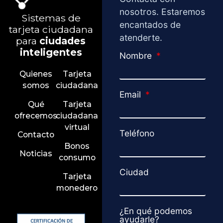
nosotros. Estaremos
Sistemas de
encantados de
tarjeta ciudadana
atenderte.
para
ciudades
inteligentes
Nombre
Quienes
Tarjeta
somos
ciudadana
Email
Qué
Tarjeta
ofrecemos
ciudadana
virtual
Teléfono
Contacto
Bonos
Noticias
consumo
Ciudad
Tarjeta
monedero
¿En qué podemos
ayudarle?