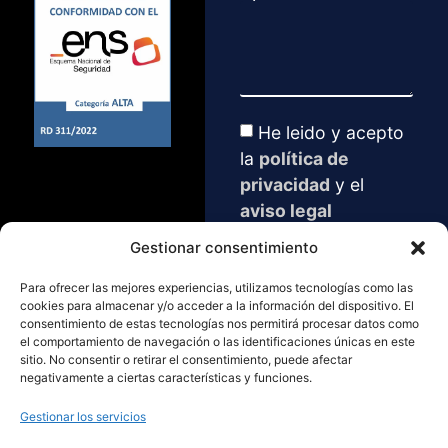
He leido y acepto
la
política de
privacidad
y el
aviso legal
Gestionar consentimiento
SOLICITAR
DEMO
Para ofrecer las mejores experiencias, utilizamos tecnologías como las
cookies para almacenar y/o acceder a la información del dispositivo. El
consentimiento de estas tecnologías nos permitirá procesar datos como
+34 974 560 711
el comportamiento de navegación o las identificaciones únicas en este
Paseo Ramón y
sitio. No consentir o retirar el consentimiento, puede afectar
Cajal3, Huesca
negativamente a ciertas características y funciones.
info@keysmartcity.co
m
Gestionar los servicios