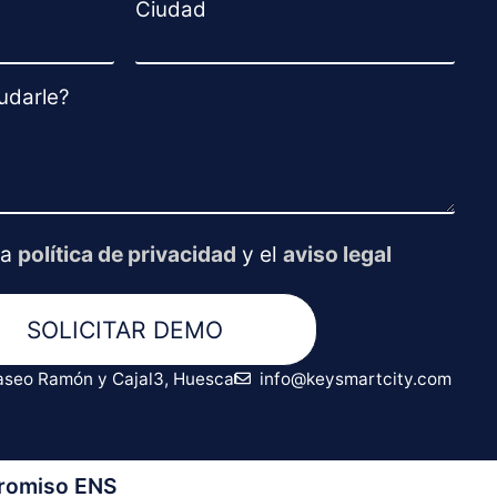
Ciudad
udarle?
la
política de privacidad
y el
aviso legal
SOLICITAR DEMO
aseo Ramón y Cajal3, Huesca
info@keysmartcity.com
romiso ENS