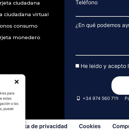
Teléfono
rjeta ciudadana
a ciudadana virtual
¿En qué podemos ay
onos consumo
rjeta monedero
He leido y acepto 
kies para
+34 974 560 711
P
de estas
gación o las
to, puede
Política de privacidad
Cookies
Comp