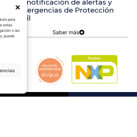
de notificación de alertas y
emergencias de Protección
Civil
kies para
de estas
gación o las
Saber más
to, puede
rencias
Solicita 
Contacta con nosotr