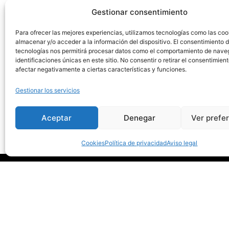
información en tiempo real
Gestionar consentimiento
sobre incidencias ferroviarias
Para ofrecer las mejores experiencias, utilizamos tecnologías como las coo
almacenar y/o acceder a la información del dispositivo. El consentimiento 
tecnologías nos permitirá procesar datos como el comportamiento de nave
Saber más
identificaciones únicas en este sitio. No consentir o retirar el consentimien
afectar negativamente a ciertas características y funciones.
Gestionar los servicios
Aceptar
Denegar
Ver prefe
Cookies
Política de privacidad
Aviso legal