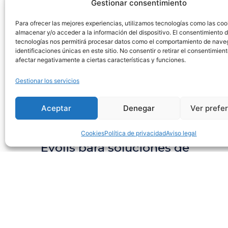
Gestionar consentimiento
Para ofrecer las mejores experiencias, utilizamos tecnologías como las coo
almacenar y/o acceder a la información del dispositivo. El consentimiento 
tecnologías nos permitirá procesar datos como el comportamiento de nave
identificaciones únicas en este sitio. No consentir o retirar el consentimien
afectar negativamente a ciertas características y funciones.
Gestionar los servicios
Aceptar
Denegar
Ver prefe
mayo 29, 2025
Webdreams, se convierte en
el nuevo partner oficial de
Cookies
Política de privacidad
Aviso legal
Evolis para soluciones de
emisión de tarjetas
inteligentes
Saber más