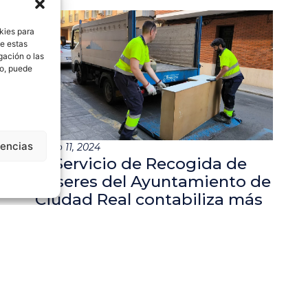
kies para
de estas
gación o las
to, puede
rencias
julio 11, 2024
El Servicio de Recogida de
Enseres del Ayuntamiento de
Ciudad Real contabiliza más
de 3.500 recogidas al año
Saber más